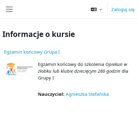
Przejdź do głównej zawartości
Zaloguj się
Panel boczny
Informacje o kursie
Egzamin końcowy Grupa I
Egzamin końcowy do szkolenia
Opiekun w
żłobku lub klubie dziecięcym 280 godzin
dla
Grupy I
Nauczyciel:
Agnieszka Stefańska